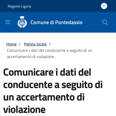
Salta al contenuto principale
Skip to footer content
Regione Liguria
Comune di Pontedassio
Briciole di pane
Home
/
Polizia locale
/
Comunicare i dati del conducente a seguito di un
accertamento di violazione
Comunicare i dati del
conducente a seguito di
un accertamento di
violazione