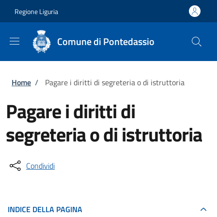
Salta al contenuto principale
Skip to footer content
Regione Liguria
Comune di Pontedassio
Briciole di pane
Home
/
Pagare i diritti di segreteria o di istruttoria
Pagare i diritti di
segreteria o di istruttoria
Condividi
INDICE DELLA PAGINA