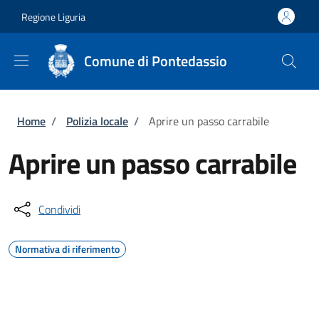
Salta al contenuto principale
Skip to footer content
Regione Liguria
Comune di Pontedassio
Briciole di pane
Home
/
Polizia locale
/
Aprire un passo carrabile
Aprire un passo carrabile
Condividi
Normativa di riferimento