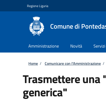
Salta al contenuto principale
Skip to footer content
Regione Liguria
Comune di Ponteda
Amministrazione
Novità
Servizi
Briciole di pane
Home
/
Comunicare con l'Amministrazione
/
Trasmettere una 
generica"