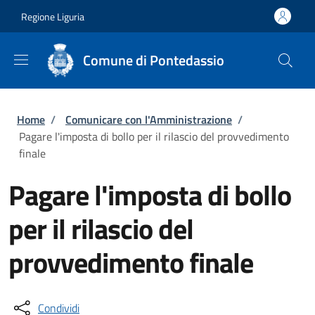
Salta al contenuto principale
Skip to footer content
Regione Liguria
Comune di Pontedassio
Briciole di pane
Home
/
Comunicare con l'Amministrazione
/
Pagare l'imposta di bollo per il rilascio del provvedimento
finale
Pagare l'imposta di bollo
per il rilascio del
provvedimento finale
Condividi