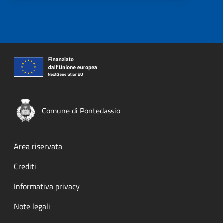
Comune di Pontedassio
Footer menu
Area riservata
Crediti
Informativa privacy
Note legali