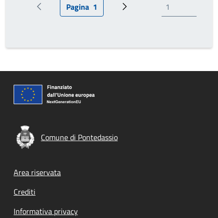
Pagina
1
Pagina precedente
Pagina attuale
Pagina successiva
Comune di Pontedassio
Footer menu
Area riservata
Crediti
Informativa privacy