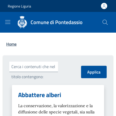
Salta al contenuto principale
Skip to footer content
Regione Liguria
Comune di Pontedassio
Briciole di pane
Home
Cerca i contenuti che nel
titolo contengono:
Abbattere alberi
La conservazione, la valorizzazione e la
diffusione delle specie vegetali, sia sulla