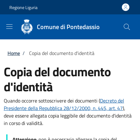
Salta al contenuto principale
Skip to footer content
Regione Liguria
Comune di Pontedassio
Briciole di pane
Home
/
Copia del documento d'identità
Copia del documento
d'identità
Quando occorre sottoscrivere dei documenti (
Decreto del
Presidente della Repubblica 28/12/2000, n. 445, art. 47
),
deve essere allegata copia leggibile del documento d'identità
in corso di validità.
Attenzione
: non è necessario allegare la copia del