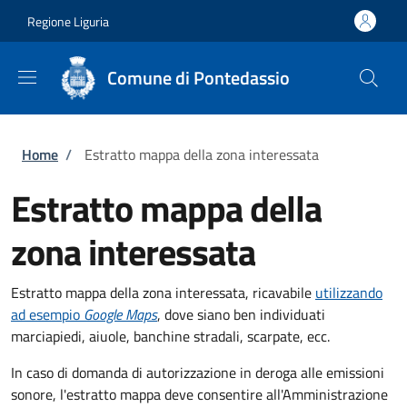
Salta al contenuto principale
Skip to footer content
Regione Liguria
Comune di Pontedassio
Briciole di pane
Home
/
Estratto mappa della zona interessata
Estratto mappa della
zona interessata
Estratto mappa della zona interessata, ricavabile
utilizzando
ad esempio
Google Maps
, dove siano ben individuati
marciapiedi, aiuole, banchine stradali, scarpate, ecc.
In caso di domanda di autorizzazione in deroga alle emissioni
sonore, l'estratto mappa deve consentire all'Amministrazione