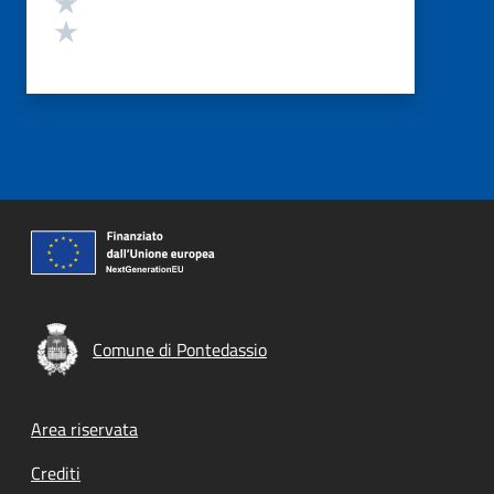
Valuta 1 stelle su 5
Comune di Pontedassio
Footer menu
Area riservata
Crediti