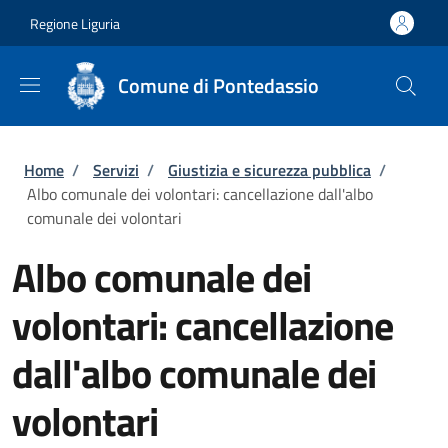
Salta al contenuto principale
Skip to footer content
Regione Liguria
Comune di Pontedassio
Briciole di pane
Home
/
Servizi
/
Giustizia e sicurezza pubblica
/
Albo comunale dei volontari: cancellazione dall'albo
comunale dei volontari
Albo comunale dei
volontari: cancellazione
dall'albo comunale dei
volontari