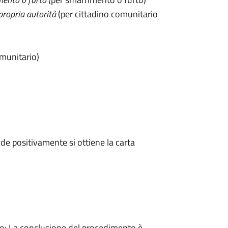
propria autorità
(per cittadino comunitario
omunitario)
e positivamente si ottiene la carta
: La conclusione del procedimento è