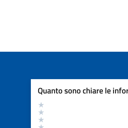
Quanto sono chiare le info
Valutazione
Valuta 5 stelle su 5
Valuta 4 stelle su 5
Valuta 3 stelle su 5
Valuta 2 stelle su 5