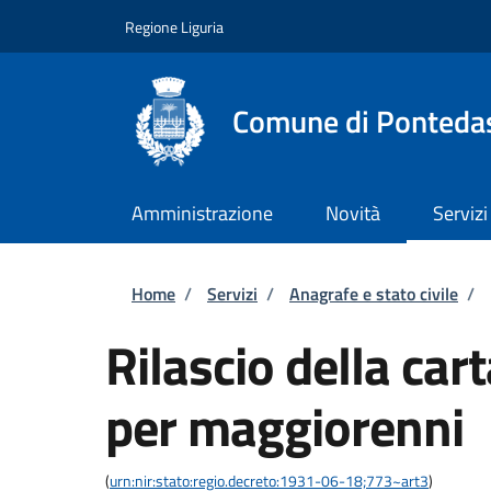
Salta al contenuto principale
Skip to footer content
Regione Liguria
Comune di Ponteda
Amministrazione
Novità
Servizi
Briciole di pane
Home
/
Servizi
/
Anagrafe e stato civile
/
Rilascio della car
per maggiorenni
(
urn:nir:stato:regio.decreto:1931-06-18;773~art3
)