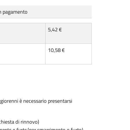
cun pagamento
5,42 €
10,58 €
maggiorenni è necessario presentarsi
chiesta di rinnovo)
mento o furto
(per smarrimento o furto)