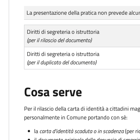
Tipo di pagamento
Importo
La presentazione della pratica non prevede al
Diritti di segreteria o istruttoria
(per il rilascio del documento)
Diritti di segreteria o istruttoria
(per il duplicato del documento)
Cosa serve
Per il rilascio della carta di identità a cittadini 
personalmente in Comune portando con sè:
la
carta d'identità scaduta o in scadenza
(per ri
il
documento originale della denuncia di smarri