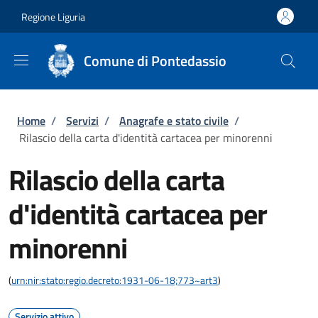
Salta al contenuto principale
Skip to footer content
Regione Liguria
Comune di Pontedassio
Briciole di pane
Home
/
Servizi
/
Anagrafe e stato civile
/
Rilascio della carta d'identità cartacea per minorenni
Rilascio della carta
d'identità cartacea per
minorenni
(
urn:nir:stato:regio.decreto:1931-06-18;773~art3
)
Servizio attivo