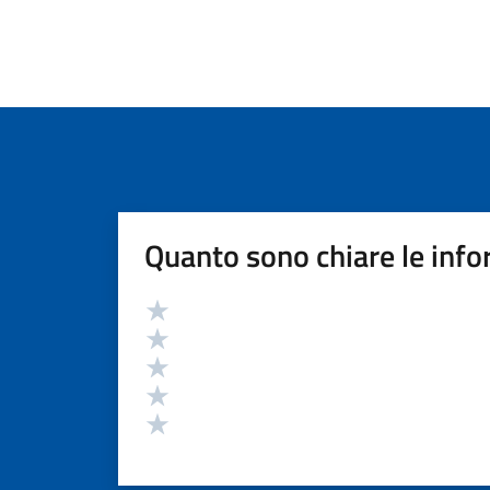
Quanto sono chiare le info
Valutazione
Valuta 5 stelle su 5
Valuta 4 stelle su 5
Valuta 3 stelle su 5
Valuta 2 stelle su 5
Valuta 1 stelle su 5