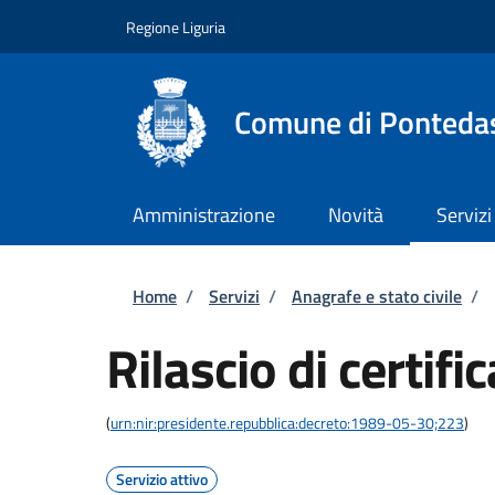
Salta al contenuto principale
Skip to footer content
Regione Liguria
Comune di Ponteda
Amministrazione
Novità
Servizi
Briciole di pane
Home
/
Servizi
/
Anagrafe e stato civile
/
Rilascio di certific
(
urn:nir:presidente.repubblica:decreto:1989-05-30;223
)
Servizio attivo