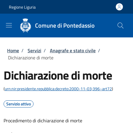
Salta al contenuto principale
Skip to footer content
Regione Liguria
Comune di Pontedassio
Briciole di pane
Home
/
Servizi
/
Anagrafe e stato civile
/
Dichiarazione di morte
Dichiarazione di morte
(
urn:nir:presidente.repubblica:decreto:2000-11-03;396~art72
)
Servizio attivo
Procedimento di dichiarazione di morte