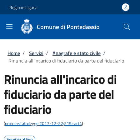
Salta al contenuto principale
Skip to footer content
Regione Liguria
Comune di Pontedassio
Briciole di pane
Home
/
Servizi
/
Anagrafe e stato civile
/
Rinuncia all'incarico di fiduciario da parte del fiduciario
Rinuncia all'incarico di
fiduciario da parte del
fiduciario
(
urn:nir:stato:legge:2017-12-22;219~art4
)
Servizio attivo