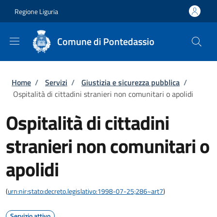
Salta al contenuto principale
Skip to footer content
Regione Liguria
Comune di Pontedassio
Briciole di pane
Home
/
Servizi
/
Giustizia e sicurezza pubblica
/
Ospitalità di cittadini stranieri non comunitari o apolidi
Ospitalità di cittadini
stranieri non comunitari o
apolidi
(
urn:nir:stato:decreto.legislativo:1998-07-25;286~art7
)
Servizio attivo