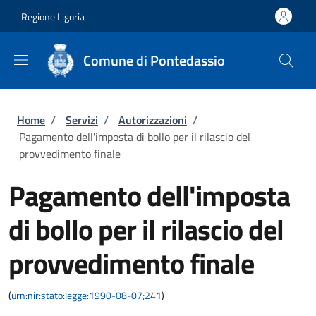
Salta al contenuto principale
Skip to footer content
Regione Liguria
Comune di Pontedassio
Briciole di pane
Home
/
Servizi
/
Autorizzazioni
/
Pagamento dell'imposta di bollo per il rilascio del
provvedimento finale
Pagamento dell'imposta
di bollo per il rilascio del
provvedimento finale
(
urn:nir:stato:legge:1990-08-07;241
)