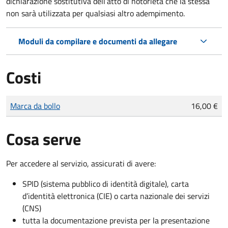
dichiarazione sostitutiva dell’atto di notorietà che la stessa
non sarà utilizzata per qualsiasi altro adempimento.
Moduli da compilare e documenti da allegare
Costi
Tipo di pagamento
Importo
Marca da bollo
16,00 €
Cosa serve
Per accedere al servizio, assicurati di avere:
SPID (sistema pubblico di identità digitale), carta
d’identità elettronica (CIE) o carta nazionale dei servizi
(CNS)
tutta la documentazione prevista per la presentazione