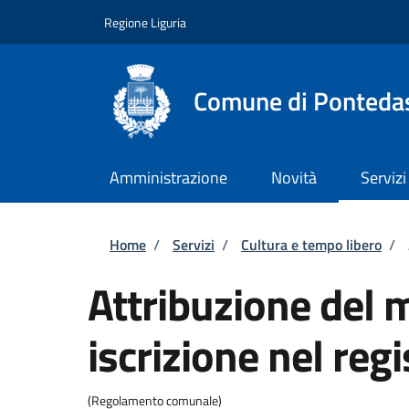
Salta al contenuto principale
Skip to footer content
Regione Liguria
Comune di Ponteda
Amministrazione
Novità
Servizi
Briciole di pane
Home
/
Servizi
/
Cultura e tempo libero
/
Attribuzione del 
iscrizione nel reg
(Regolamento comunale)