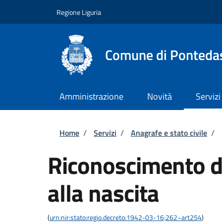
Salta al contenuto principale
Skip to footer content
Regione Liguria
Comune di Ponteda
Amministrazione
Novità
Servizi
Briciole di pane
Home
/
Servizi
/
Anagrafe e stato civile
/
Riconoscimento di
alla nascita
(
urn:nir:stato:regio.decreto:1942-03-16;262~art254
)