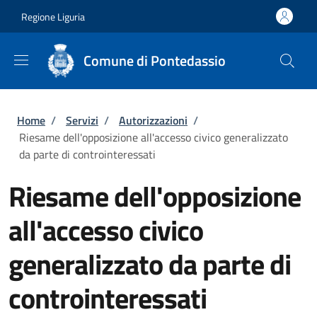
Salta al contenuto principale
Skip to footer content
Regione Liguria
Comune di Pontedassio
Briciole di pane
Home
/
Servizi
/
Autorizzazioni
/
Riesame dell'opposizione all'accesso civico generalizzato
da parte di controinteressati
Riesame dell'opposizione
all'accesso civico
generalizzato da parte di
controinteressati