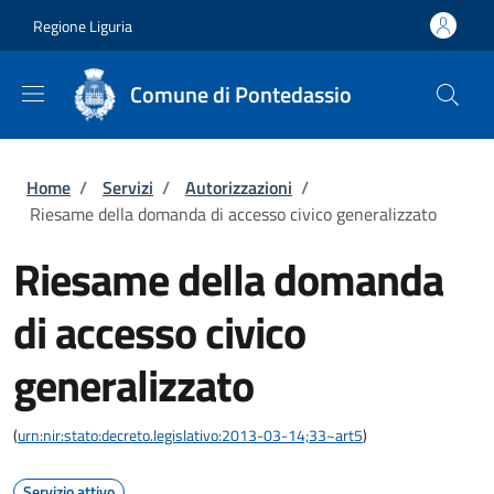
Salta al contenuto principale
Skip to footer content
Regione Liguria
Comune di Pontedassio
Briciole di pane
Home
/
Servizi
/
Autorizzazioni
/
Riesame della domanda di accesso civico generalizzato
Riesame della domanda
di accesso civico
generalizzato
(
urn:nir:stato:decreto.legislativo:2013-03-14;33~art5
)
Servizio attivo