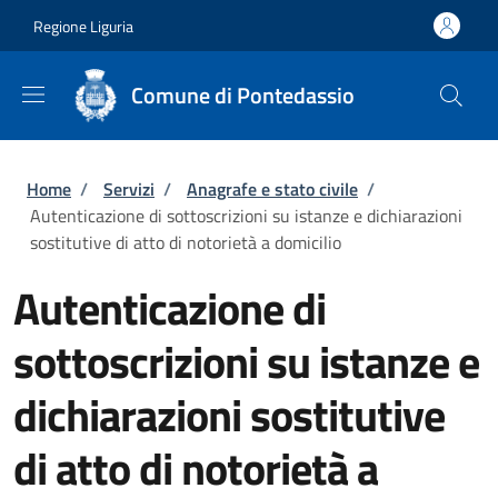
Salta al contenuto principale
Skip to footer content
Regione Liguria
Comune di Pontedassio
Briciole di pane
Home
/
Servizi
/
Anagrafe e stato civile
/
Autenticazione di sottoscrizioni su istanze e dichiarazioni
sostitutive di atto di notorietà a domicilio
Autenticazione di
sottoscrizioni su istanze e
dichiarazioni sostitutive
di atto di notorietà a