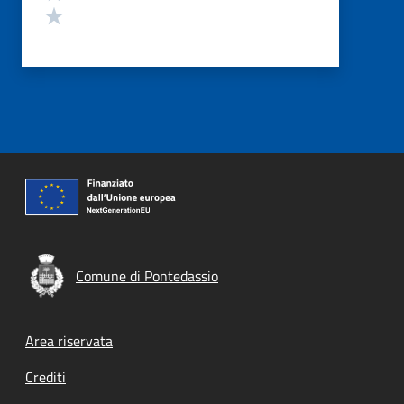
Valuta 1 stelle su 5
Comune di Pontedassio
Footer menu
Area riservata
Crediti