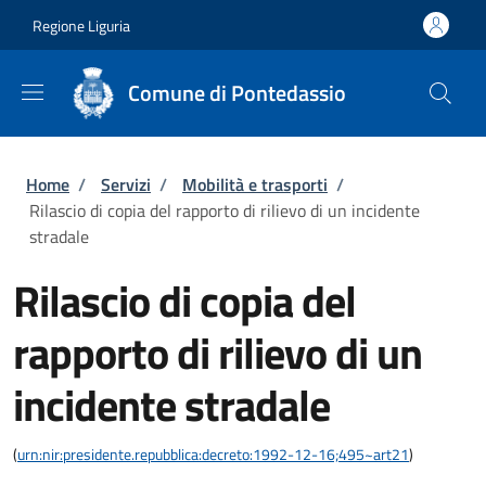
Salta al contenuto principale
Skip to footer content
Regione Liguria
Comune di Pontedassio
Briciole di pane
Home
/
Servizi
/
Mobilità e trasporti
/
Rilascio di copia del rapporto di rilievo di un incidente
stradale
Rilascio di copia del
rapporto di rilievo di un
incidente stradale
(
urn:nir:presidente.repubblica:decreto:1992-12-16;495~art21
)