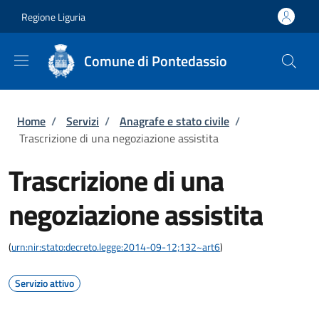
Salta al contenuto principale
Skip to footer content
Regione Liguria
Comune di Pontedassio
Briciole di pane
Home
/
Servizi
/
Anagrafe e stato civile
/
Trascrizione di una negoziazione assistita
Trascrizione di una
negoziazione assistita
(
urn:nir:stato:decreto.legge:2014-09-12;132~art6
)
Servizio attivo