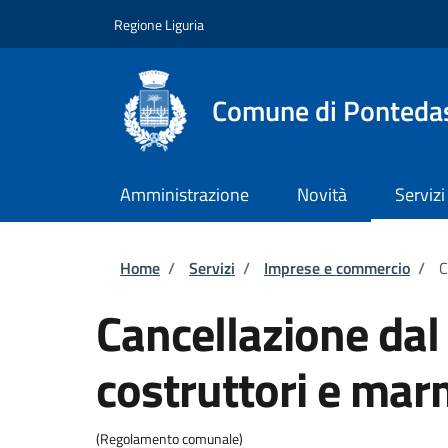
Salta al contenuto principale
Skip to footer content
Regione Liguria
Comune di Ponteda
Amministrazione
Novità
Servizi
Briciole di pane
Home
/
Servizi
/
Imprese e commercio
/
C
Cancellazione dal 
costruttori e mar
(Regolamento comunale)