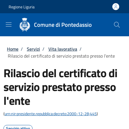
Salta al contenuto principale
Skip to footer content
Regione Liguria
Comune di Pontedassio
Briciole di pane
Home
/
Servizi
/
Vita lavorativa
/
Rilascio del certificato di servizio prestato presso l'ente
Rilascio del certificato di
servizio prestato presso
l'ente
(
urn:nir:presidente.repubblica:decreto:2000-12-28;445
)
Servizio attivo