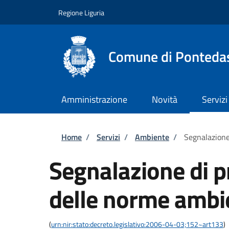
Salta al contenuto principale
Skip to footer content
Regione Liguria
Comune di Ponteda
Amministrazione
Novità
Servizi
Briciole di pane
Home
/
Servizi
/
Ambiente
/
Segnalazione
Segnalazione di p
delle norme ambi
(
urn:nir:stato:decreto.legislativo:2006-04-03;152~art133
)