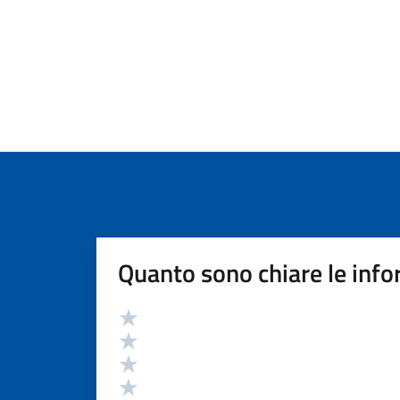
Quanto sono chiare le info
Valutazione
Valuta 5 stelle su 5
Valuta 4 stelle su 5
Valuta 3 stelle su 5
Valuta 2 stelle su 5