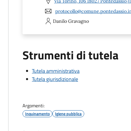
Via Torino, 106 18027 Pontedassio (
protocollo@comune.pontedassio.im
Danilo
Gravagno
Strumenti di tutela
Tutela amministrativa
Tutela giurisdizionale
Argomenti:
Inquinamento
Igiene pubblica