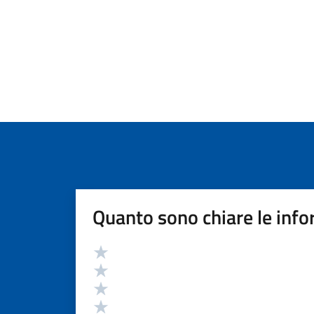
Quanto sono chiare le info
Valutazione
Valuta 5 stelle su 5
Valuta 4 stelle su 5
Valuta 3 stelle su 5
Valuta 2 stelle su 5