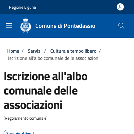
Salta al contenuto principale
Skip to footer content
Regione Liguria
Comune di Pontedassio
Briciole di pane
Home
/
Servizi
/
Cultura e tempo libero
/
Iscrizione all'albo comunale delle associazioni
Iscrizione all'albo
comunale delle
associazioni
(Regolamento comunale)
Servizio attivo