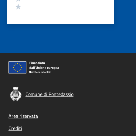
Valuta 1 stelle su 5
Comune di Pontedassio
Footer menu
Area riservata
Crediti