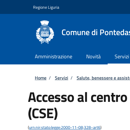
Salta al contenuto principale
Skip to footer content
Regione Liguria
Comune di Ponteda
Amministrazione
Novità
Servizi
Briciole di pane
Home
/
Servizi
/
Salute, benessere e assis
Accesso al centro
(CSE)
(
urn:nir:stato:legge:2000-11-08;328~art6
)