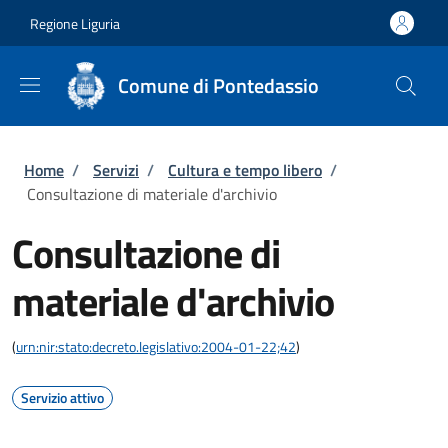
Salta al contenuto principale
Skip to footer content
Regione Liguria
Comune di Pontedassio
Briciole di pane
Home
/
Servizi
/
Cultura e tempo libero
/
Consultazione di materiale d'archivio
Consultazione di
materiale d'archivio
(
urn:nir:stato:decreto.legislativo:2004-01-22;42
)
Servizio attivo