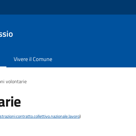
ssio
Vivere il Comune
ni volontarie
arie
razioni:contratto.collettivo.nazionale.lavoro
)