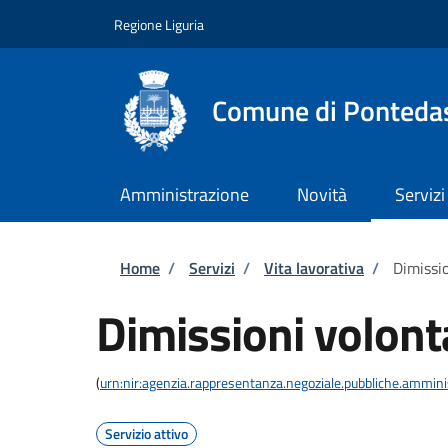
Salta al contenuto principale
Skip to footer content
Regione Liguria
Comune di Ponteda
Amministrazione
Novità
Servizi
Briciole di pane
Home
/
Servizi
/
Vita lavorativa
/
Dimissio
Dimissioni volont
(
urn:nir:agenzia.rappresentanza.negoziale.pubbliche.amminist
Servizio attivo