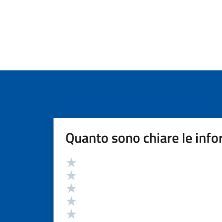
Quanto sono chiare le info
Valutazione
Valuta 5 stelle su 5
Valuta 4 stelle su 5
Valuta 3 stelle su 5
Valuta 2 stelle su 5
Valuta 1 stelle su 5