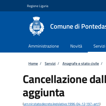
Salta al contenuto principale
Skip to footer content
Regione Liguria
Comune di Ponteda
Amministrazione
Novità
Servizi
Briciole di pane
Home
/
Servizi
/
Anagrafe e stato civile
/
Cancellazione dall
aggiunta
(
urn:nir:stato:decreto.legislativo:1996-04-12;197~art1
)