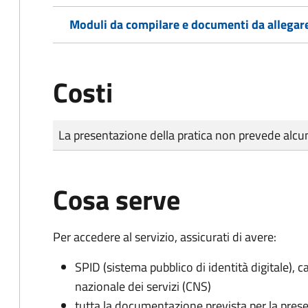
Moduli da compilare e documenti da allegar
Costi
Tipo di pagamento
Importo
La presentazione della pratica non prevede al
Cosa serve
Per accedere al servizio, assicurati di avere:
SPID (sistema pubblico di identità digitale), ca
nazionale dei servizi (CNS)
tutta la documentazione prevista per la prese