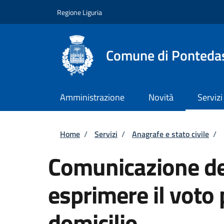
Salta al contenuto principale
Skip to footer content
Regione Liguria
Comune di Ponteda
Amministrazione
Novità
Servizi
Briciole di pane
Home
/
Servizi
/
Anagrafe e stato civile
/
Comunicazione del
esprimere il voto 
domicilio