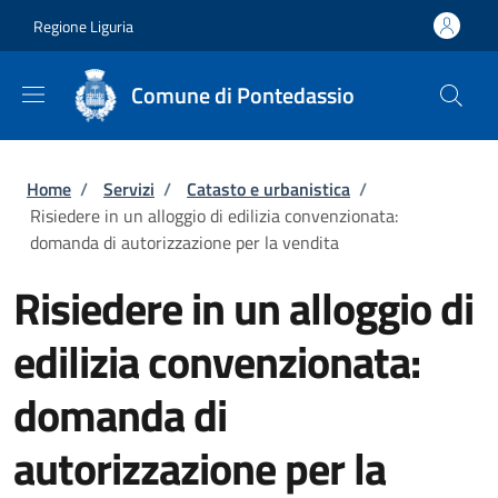
Salta al contenuto principale
Skip to footer content
Regione Liguria
Comune di Pontedassio
Briciole di pane
Home
/
Servizi
/
Catasto e urbanistica
/
Risiedere in un alloggio di edilizia convenzionata:
domanda di autorizzazione per la vendita
Risiedere in un alloggio di
edilizia convenzionata:
domanda di
autorizzazione per la