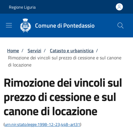
Salta al contenuto principale
Skip to footer content
Regione Liguria
Comune di Pontedassio
Briciole di pane
Home
/
Servizi
/
Catasto e urbanistica
/
Rimozione dei vincoli sul prezzo di cessione e sul canone
di locazione
Rimozione dei vincoli sul
prezzo di cessione e sul
canone di locazione
(
urn:nir:stato:legge:1998-12-23;448~art31
)