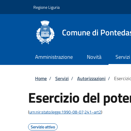
Salta al contenuto principale
Skip to footer content
Regione Liguria
Comune di Ponteda
Amministrazione
Novità
Servizi
Briciole di pane
Home
/
Servizi
/
Autorizzazioni
/
Esercizi
Esercizio del pote
(
urn:nir:stato:legge:1990-08-07;241~art2
)
Servizio attivo