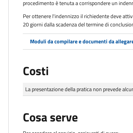
procedimento è tenuta a corrispondere un indenniz
Per ottenere l'indennizzo il richiedente deve attiva
20 giorni dalla scadenza del termine di conclusi
Moduli da compilare e documenti da allegar
Costi
Tipo di pagamento
Importo
La presentazione della pratica non prevede al
Cosa serve