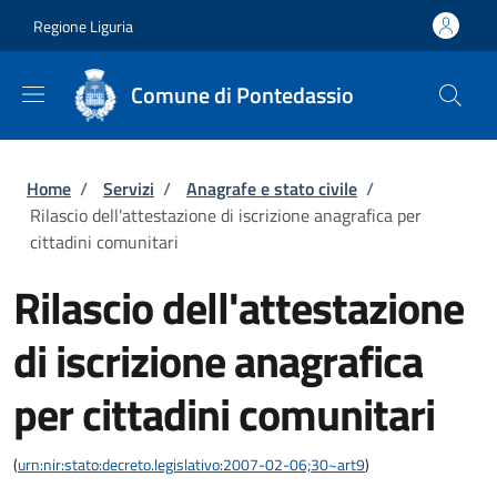
Salta al contenuto principale
Skip to footer content
Regione Liguria
Comune di Pontedassio
Briciole di pane
Home
/
Servizi
/
Anagrafe e stato civile
/
Rilascio dell'attestazione di iscrizione anagrafica per
cittadini comunitari
Rilascio dell'attestazione
di iscrizione anagrafica
per cittadini comunitari
(
urn:nir:stato:decreto.legislativo:2007-02-06;30~art9
)