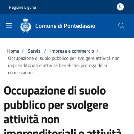
Salta al contenuto principale
Skip to footer content
Regione Liguria
Comune di Pontedassio
Briciole di pane
Home
/
Servizi
/
Imprese e commercio
/
Occupazione di suolo pubblico per svolgere attività non
imprenditoriali e attività benefiche: proroga della
concessione
Occupazione di suolo
pubblico per svolgere
attività non
imprenditoriali e attività