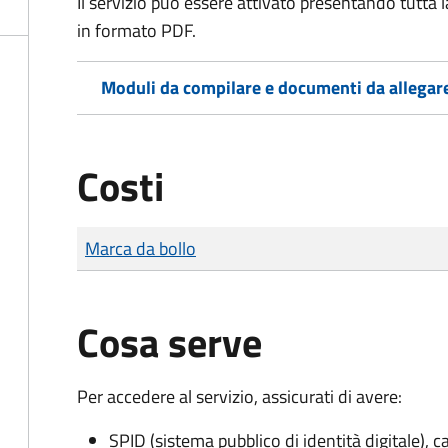
Il servizio può essere attivato presentando tutta
in formato PDF.
Moduli da compilare e documenti da allegar
Costi
Tipo di pagamento
Importo
Marca da bollo
Cosa serve
Per accedere al servizio, assicurati di avere:
SPID (sistema pubblico di identità digitale), ca