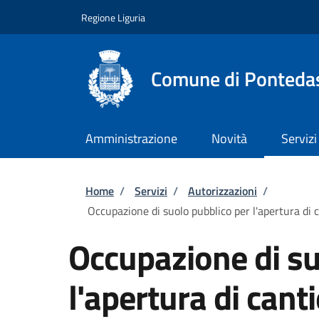
Salta al contenuto principale
Skip to footer content
Regione Liguria
Comune di Ponteda
Amministrazione
Novità
Servizi
Briciole di pane
Home
/
Servizi
/
Autorizzazioni
/
Occupazione di suolo pubblico per l'apertura di c
Occupazione di su
l'apertura di cant