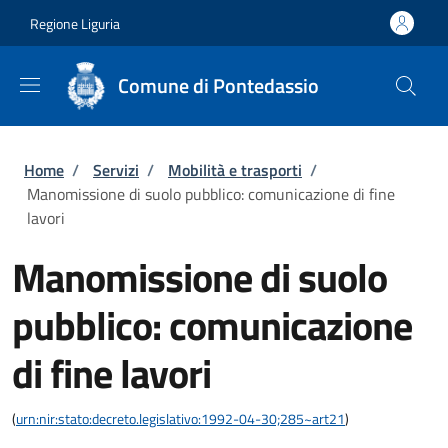
Salta al contenuto principale
Skip to footer content
Regione Liguria
Comune di Pontedassio
Briciole di pane
Home
/
Servizi
/
Mobilità e trasporti
/
Manomissione di suolo pubblico: comunicazione di fine
lavori
Manomissione di suolo
pubblico: comunicazione
di fine lavori
(
urn:nir:stato:decreto.legislativo:1992-04-30;285~art21
)