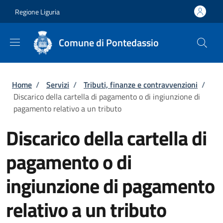
Salta al contenuto principale
Skip to footer content
Regione Liguria
Comune di Pontedassio
Briciole di pane
Home
/
Servizi
/
Tributi, finanze e contravvenzioni
/
Discarico della cartella di pagamento o di ingiunzione di
pagamento relativo a un tributo
Discarico della cartella di
pagamento o di
ingiunzione di pagamento
relativo a un tributo