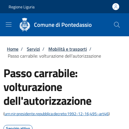
Salta al contenuto principale
Skip to footer content
Regione Liguria
Comune di Pontedassio
Briciole di pane
Home
/
Servizi
/
Mobilità e trasporti
/
Passo carrabile: volturazione dell'autorizzazione
Passo carrabile:
volturazione
dell'autorizzazione
(
urn:nir:presidente.repubblica:decreto:1992-12-16;495~art46
)
Servizio attivo