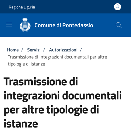
Salta al contenuto principale
Skip to footer content
Regione Liguria
Comune di Pontedassio
Briciole di pane
Home
/
Servizi
/
Autorizzazioni
/
Trasmissione di integrazioni documentali per altre
tipologie di istanze
Trasmissione di
integrazioni documentali
per altre tipologie di
istanze