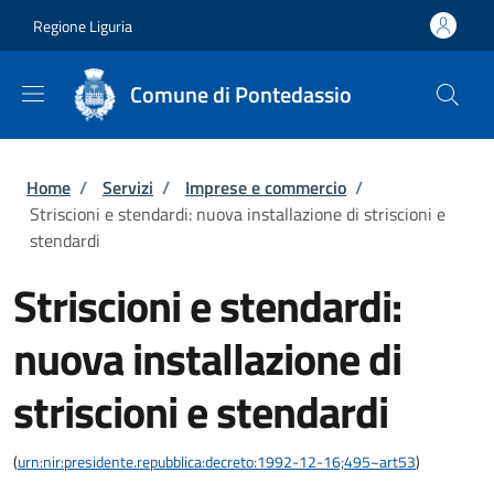
Salta al contenuto principale
Skip to footer content
Regione Liguria
Comune di Pontedassio
Briciole di pane
Home
/
Servizi
/
Imprese e commercio
/
Striscioni e stendardi: nuova installazione di striscioni e
stendardi
Striscioni e stendardi:
nuova installazione di
striscioni e stendardi
(
urn:nir:presidente.repubblica:decreto:1992-12-16;495~art53
)