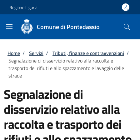
Salta al contenuto principale
Skip to footer content
Regione Liguria
Comune di Pontedassio
Briciole di pane
Home
/
Servizi
/
Tributi, finanze e contravvenzioni
/
Segnalazione di disservizio relativo alla raccolta e
trasporto dei rifiuti e allo spazzamento e lavaggio delle
strade
Segnalazione di
disservizio relativo alla
raccolta e trasporto dei
rifiuti e allo spazzamento