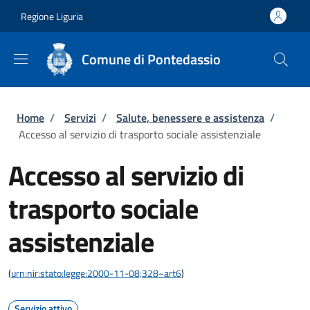
Salta al contenuto principale
Skip to footer content
Regione Liguria
Comune di Pontedassio
Briciole di pane
Home
/
Servizi
/
Salute, benessere e assistenza
/
Accesso al servizio di trasporto sociale assistenziale
Accesso al servizio di
trasporto sociale
assistenziale
(
urn:nir:stato:legge:2000-11-08;328~art6
)
Servizio attivo