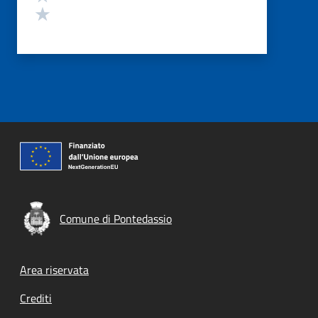
Valuta 1 stelle su 5
Comune di Pontedassio
Footer menu
Area riservata
Crediti