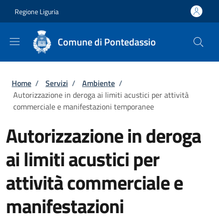
Salta al contenuto principale
Skip to footer content
Regione Liguria
Comune di Pontedassio
Briciole di pane
Home
/
Servizi
/
Ambiente
/
Autorizzazione in deroga ai limiti acustici per attività
commerciale e manifestazioni temporanee
Autorizzazione in deroga
ai limiti acustici per
attività commerciale e
manifestazioni