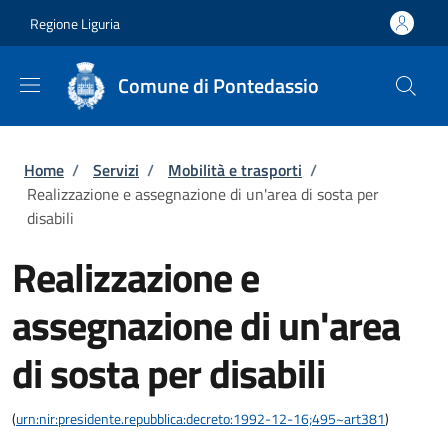
Salta al contenuto principale
Skip to footer content
Regione Liguria
Comune di Pontedassio
Briciole di pane
Home
/
Servizi
/
Mobilità e trasporti
/
Realizzazione e assegnazione di un'area di sosta per
disabili
Realizzazione e
assegnazione di un'area
di sosta per disabili
(
urn:nir:presidente.repubblica:decreto:1992-12-16;495~art381
)